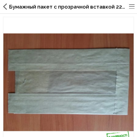
Бумажный пакет с прозрачной вставкой 220х120х50/40 мм 57
Упаковка для фаст
фуда,пиццерий,ресторанов
Стаканы, крышки, держатели,
трубочки
Упаковка для суши
Бумажные пакеты и уголки
Картонные коробки
Коробки для кондитерских
изделий