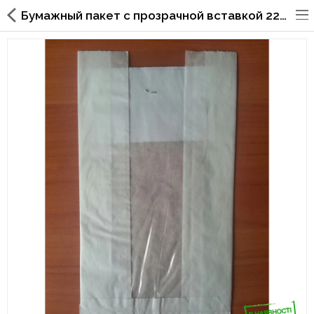
Бумажный пакет с прозрачной вставкой 220х120х50/40 мм 56
Упаковка для фаст
фуда,пиццерий,ресторанов
Стаканы, крышки, держатели,
трубочки
Упаковка для суши
Бумажные пакеты и уголки
Картонные коробки
Коробки для кондитерских
изделий