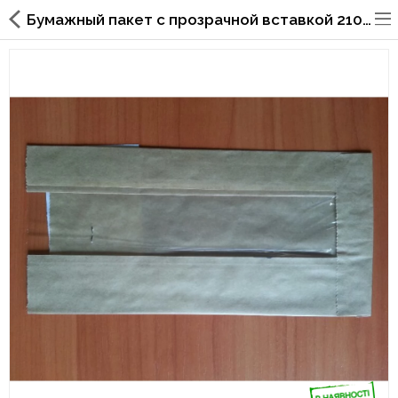
Бумажный пакет с прозрачной вставкой 210х100х50/40 мм 68
Упаковка для фаст
фуда,пиццерий,ресторанов
Стаканы, крышки, держатели,
трубочки
Упаковка для суши
Бумажные пакеты и уголки
Картонные коробки
Коробки для кондитерских
изделий