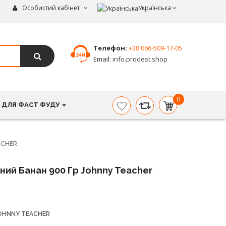
Особистий кабінет
Українська
Телефон:
+38 066-509-17-05
Email:
info.prodest.shop
0
 ДЛЯ ФАСТ ФУДУ
item(s)
-
0.00
грн.
ACHER
ний Банан 900 Гр Johnny Teacher
OHNNY TEACHER