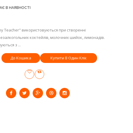
АЄ В НАЯВНОСТІ
ny Teacher" використовуються при створенні
безалкогольних коктейлів, молочних шийок, лимонадів.
ються з ...
Купити В Один Клік