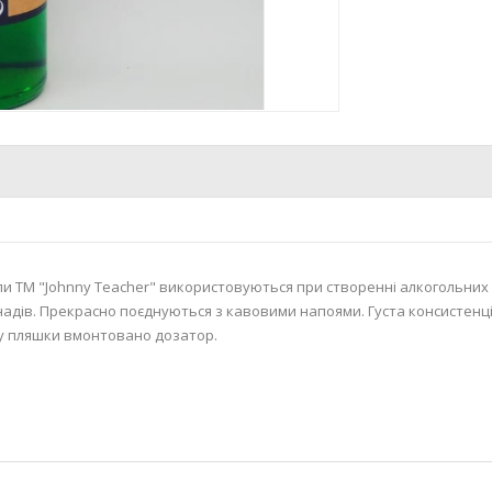
и ТМ "Johnny Teacher" використовуються при створенні алкогольних
адів. Прекрасно поєднуються з кавовими напоями. Густа консистенція
 пляшки вмонтовано дозатор.