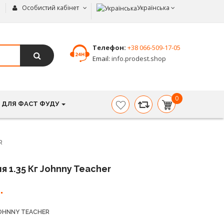
Особистий кабінет
Українська
Телефон:
+38 066-509-17-05
Email:
info.prodest.shop
0
 ДЛЯ ФАСТ ФУДУ
item(s)
-
0.00
грн.
R
 1.35 Кг Johnny Teacher
.
OHNNY TEACHER