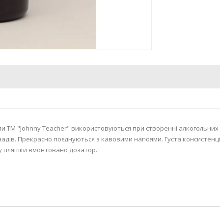
и ТМ "Johnny Teacher" використовуються при створенні алкогольних
адів. Прекрасно поєднуються з кавовими напоями. Густа консистенція
 пляшки вмонтовано дозатор.