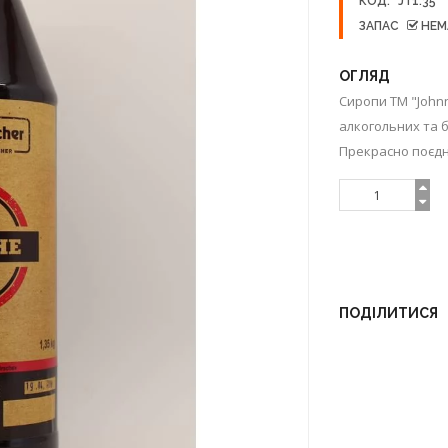
КОД:
JT1.35
ЗАПАС
НЕМ
ОГЛЯД
Сиропи ТМ "John
алкогольних та 
Прекрасно поєдну
ПОДІЛИТИСЯ