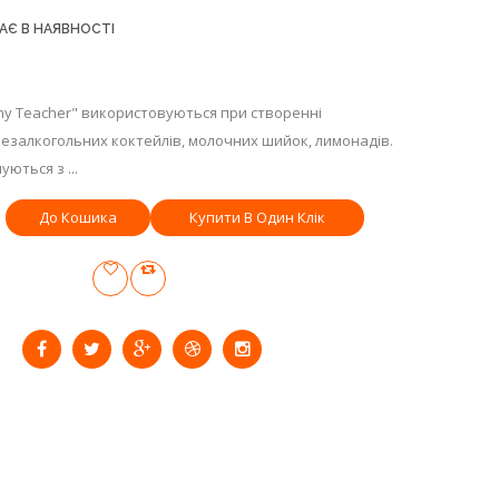
АЄ В НАЯВНОСТІ
ny Teacher" використовуються при створенні
безалкогольних коктейлів, молочних шийок, лимонадів.
ються з ...
Купити В Один Клік