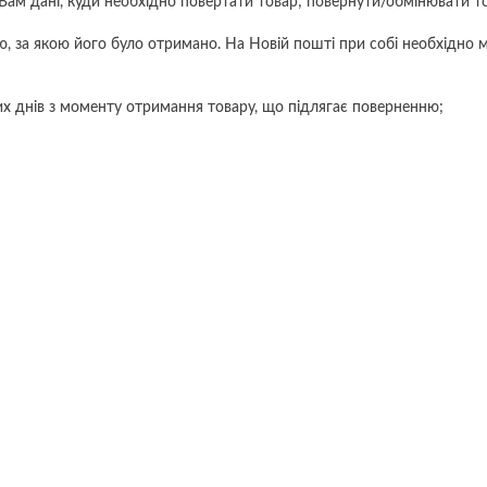
 Вам дані, куди необхідно повертати товар; повернути/обмінювати т
 за якою його було отримано. На Новій пошті при собі необхідно м
их днів з моменту отримання товару, що підлягає поверненню;