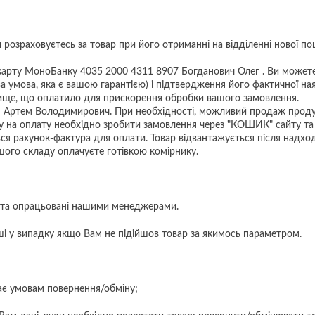
розраховуєтесь за товар при його отриманні на відділенні нової по
карту МоноБанку 4035 2000 4311 8907 Богданович Олег . Ви можете
 умова, яка є вашою гарантією) і підтвердження його фактичної на
вище, що оплатило для прискорення обробки вашого замовлення.
Артем Володимирович. При необхідності, можливий продаж продукц
 на оплату необхідно зробити замовлення через "КОШИК" сайту та н
ься рахунок-фактура для оплати. Товар відвантажується після надх
шого складу оплачуєте готівкою комірнику.
ті, та опрацьовані нашими менеджерами.
і у випадку якщо Вам не підійшов товар за якимось параметром.
дає умовам повернення/обміну;