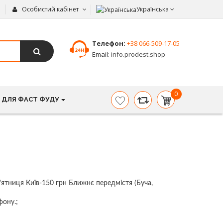
Особистий кабінет
Українська
Телефон:
+38 066-509-17-05
Email:
info.prodest.shop
0
 ДЛЯ ФАСТ ФУДУ
item(s)
-
0.00
грн.
п'ятниця Київ-150 грн Ближнє передмістя (Буча,
фону.;