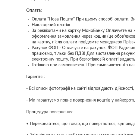
Оплата:
Оплата "Нова Пошта" При цьому способі оплати, Ви 
Накладений платіж
За реквізитами на картку МоноБанку Оплачуєте на 
оформлення замовлення через кошик (це обов'язкова
на картку, після оплати повідомте менеджеру Пріз
Рахунок ФОП - Оплачуєте на рахунок ФОП Радочин 
працюємо, тільки без ПДВ! Для виставлення рахунку
електронну пошту. При безготівковій оплаті видаєт
Готівкою при самовивезенні При самовивезенні з на
Гарантія
:
- Всі описи фотографії на сайті відповідають дійснос
- Ми гарантуємо повне повернення коштів у найкоротш
Процедура повернення:
• Переконайтеся, що товар, що повертається, відпові