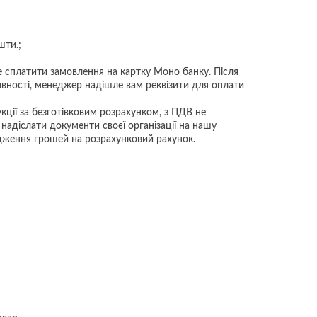
шти.;
 сплатити замовлення на картку Моно банку. Після
явності, менеджер надішле вам реквізити для оплати
ії за безготівковим розрахунком, з ПДВ не
адіслати документи своєї організації на нашу
одження грошей на розрахунковий рахунок.