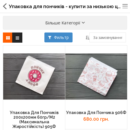
Упаковка для пончиків - купити за низькою ціною в інтернет-магазині Prodest Shop
Більше Категорії
Фильтр
Упаковка для фаст фуда, піцерій,
ресторанів
Склянки, кришки, тримачі,
трубочки
Упаковка для суші
Паперові пакети та куточки
Картонні коробки
Упаковка Для Пончиків
Упаковка Для Пончика 906Ф
200х200мм 60гр/м2
Коробки для кондитерських
680.00 грн.
(максимальна
виробів
Жиростійкість) 905Ф