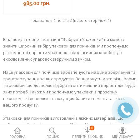
985.00 грн.
Пакети поліетиленові та
термопакети
Показано з 1 по 2 із 2 (всього сторінок: 1)
Палички та добавки для
солодкої вати
В нашому інтернет-магазині "Фабрика Упаковки" ви можете
знайти широкий вибір упаковок для пончиків. Ми пропонуємо
Харчові контейнери
різноманітні варіанти упаковок - від класичних коробок до
ексклюзивних упаковок зі зручним замком.
Посуд одноразовий
Наші упаковки для пончиків забезпечують надійне зберігання та
Продукти медичного та
транспортування ваших продуктів. Вони можуть мати різні форми
немедичного призначення
та розміри, що дозволяє підібрати оптимальний варіант для будь-
яких потреб. Також ми пропонуємо упаковки з прозорим
Продукти харчування для horeca
віконцем, які дозволяють покупцям бачити свіжість та якість
вашого продукту.
Товари для дому
Упаковки для пончиків виготовлені з якісних матеріалів, що
Упаковка,склянки та сировина
забезпечує їх міцність та зносостійкість. Ми завжди відкриті до
для попкорну
0
співпраці та можемо запропонувати індивідуальні рішення для
ГОЛОВНА
ПОШУК
ПЕРЕЙТИ В КОШИК
МІЙ АККАУНТ
будь-яких вимог.
Пакувальне обладнання