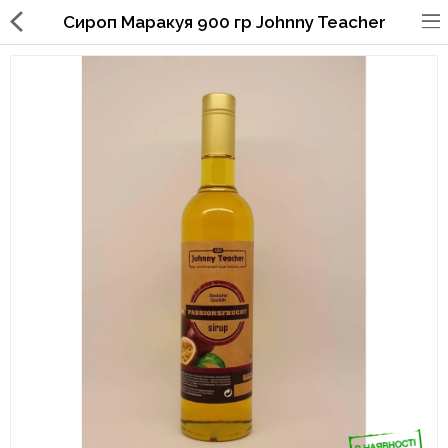
Сироп Маракуя 900 гр Johnny Teacher
Упаковка для фаст фуда, піцерій,
ресторанів
Склянки, кришки, тримачі,
трубочки
Упаковка для суші
Паперові пакети та куточки
Картонні коробки
Коробки для кондитерських
виробів