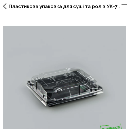
Пластикова упаковка для суші та ролів УК-702 (260 шт) 179х158х50мм
Упаковка для фаст фуда, піцерій,
ресторанів
Склянки, кришки, тримачі,
трубочки
Упаковка для суші
Паперові пакети та куточки
Картонні коробки
Коробки для кондитерських
виробів