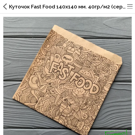
Куточок Fast Food 140х140 мм. 40гр/м2 (середня жиростійкість) 66Ф
Упаковка для фаст фуда, піцерій,
ресторанів
Склянки, кришки, тримачі,
трубочки
Упаковка для суші
Паперові пакети та куточки
Картонні коробки
Коробки для кондитерських
виробів