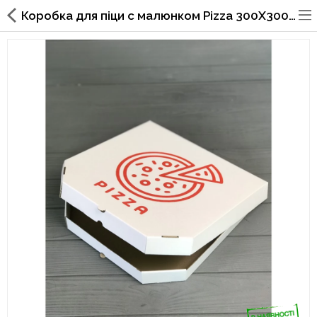
Коробка для піци c малюнком Pizza 300Х300Х30 мм (Червона печатка)
Упаковка для фаст фуда, піцерій,
ресторанів
Склянки, кришки, тримачі,
трубочки
Упаковка для суші
Паперові пакети та куточки
Картонні коробки
Коробки для кондитерських
виробів