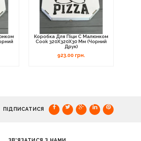
люнком
Коробка Для Піци C Малюнком
Коро
орний
Cook 320Х320Х30 Мм (Чорний
Pizz
Друк)
923.00 грн.
ПІДПИСАТИСЯ
ЗВ'ЯЗАТИСЯ З НАМИ