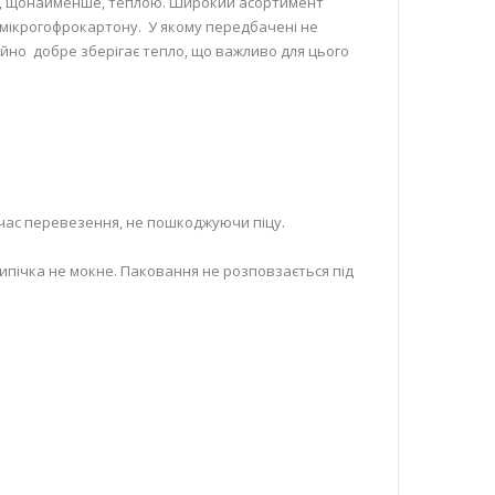
 і, щонайменше, теплою. Широкий асортимент
о мікрогофрокартону. У якому передбачені не
чайно добре зберігає тепло, що важливо для цього
 час перевезення, не пошкоджуючи піцу.
випічка не мокне. Паковання не розповзається під