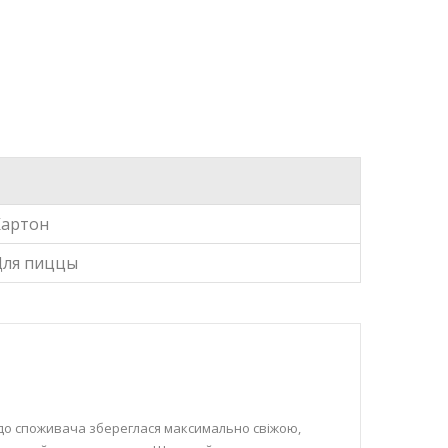
Картон
Для пиццы
 до споживача збереглася максимально свіжою,