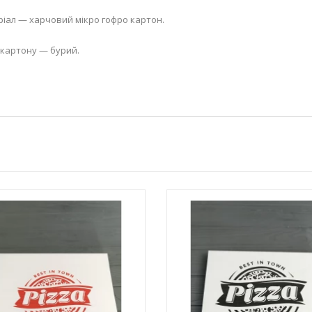
іал — харчовий мікро гофро картон.
 картону — бурий.