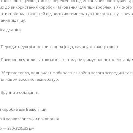
тною зовні, цілою ( тобто, збереженою від механічних пошкоджень)
их до використання коробок. Паковання для піци зроблені з якісног
ати своїх властивостей від високих температур і вологості, ну і зви
ання під піцу.
ка для піци:
Підходить для різного випікання (піца, хачапурі, кальці тощо).
Паковання має достатню міцність, тому витримує навантаження під
Зберігає тепло, водночас не збирається зайва волога всередині та 
впливом високих температур.
Зручна в складанні.
а коробка для Вашої піци.
ні характеристики паковання:
р — 320х320х35 мм.