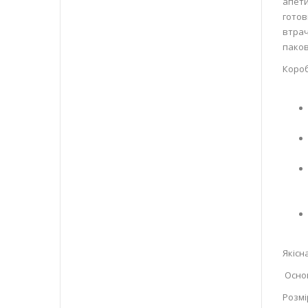
апети
готов
втрач
паков
Короб
Якісн
Основ
Розмі