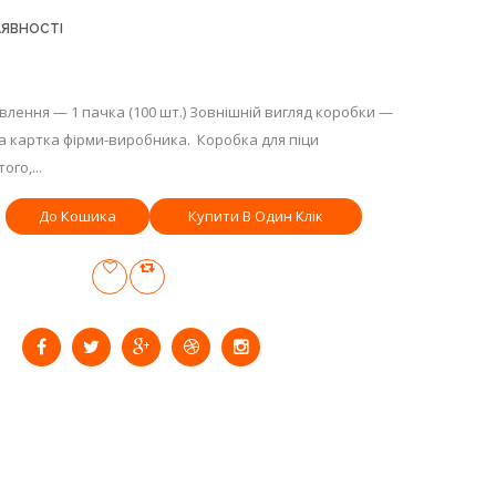
АЯВНОСТІ
влення — 1 пачка (100 шт.) Зовнішній вигляд коробки —
а картка фірми-виробника. Коробка для піци
го,...
Купити В Один Клік