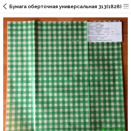
Бумага оберточная универсальная 313(1828)
Упаковка для фаст фуда, піцерій,
ресторанів
Склянки, кришки, тримачі,
трубочки
Упаковка для суші
Паперові пакети та куточки
Картонні коробки
Коробки для кондитерських
виробів