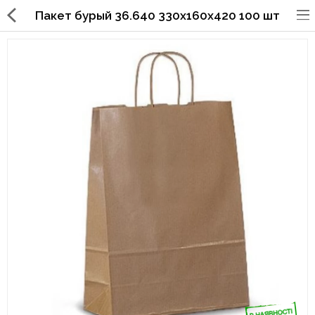
Пакет бурый 36.640 330х160х420 100 шт
Упаковка для фаст
фуда,пиццерий,ресторанов
Стаканы, крышки, держатели,
трубочки
Упаковка для суши
Бумажные пакеты и уголки
Картонные коробки
Коробки для кондитерских
изделий