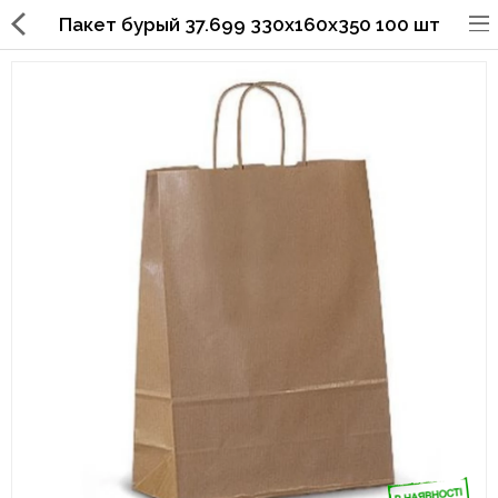
Пакет бурый 37.699 330х160х350 100 шт
Упаковка для фаст
фуда,пиццерий,ресторанов
Стаканы, крышки, держатели,
трубочки
Упаковка для суши
Бумажные пакеты и уголки
Картонные коробки
Коробки для кондитерских
изделий