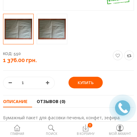
Пакеты полиэтиленовые и
термопакеты
Палочки и добавки для сладкой
ваты
Пищевые контейнеры
КОД:
550
Посуда одноразовая
1 376.00 грн.
Продукты медицинского и
немедицинского назначения
Продукты питания для horeca
ОПИСАНИЕ
ОТЗЫВОВ (0)
Товары для дома
Упаковка ,стаканы и сырье для
Бумажный пакет для фасовки печенья, конфет, зефира.
попкорна
0
Размеры: 390х270х70 мм
ГЛАВНАЯ
ПОИСК
В КОРЗИНУ
МОЙ АККАУНТ
Упаковочное оборудование