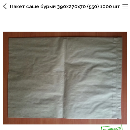
Пакет саше бурый 390х270х70 (550) 1000 шт
Упаковка для фаст
фуда,пиццерий,ресторанов
Стаканы, крышки, держатели,
трубочки
Упаковка для суши
Бумажные пакеты и уголки
Картонные коробки
Коробки для кондитерских
изделий