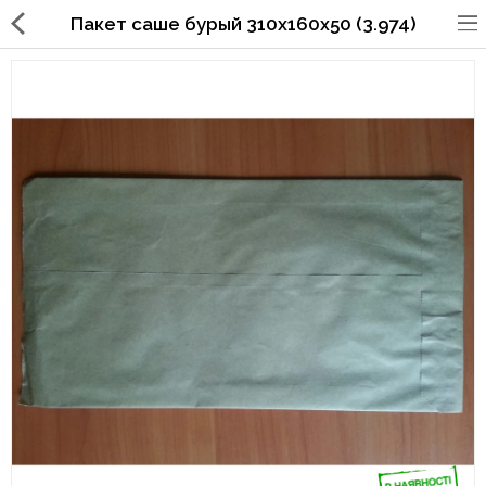
Пакет саше бурый 310х160х50 (3.974)
Упаковка для фаст
фуда,пиццерий,ресторанов
Стаканы, крышки, держатели,
трубочки
Упаковка для суши
Бумажные пакеты и уголки
Картонные коробки
Коробки для кондитерских
изделий