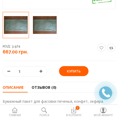
Пакеты полиэтиленовые и
термопакеты
Палочки и добавки для сладкой
ваты
Пищевые контейнеры
КОД:
3.974
Посуда одноразовая
667.00 грн.
Продукты медицинского и
немедицинского назначения
Продукты питания для horeca
ОПИСАНИЕ
ОТЗЫВОВ (0)
Товары для дома
Упаковка ,стаканы и сырье для
Бумажный пакет для фасовки печенья, конфет, зефира.
попкорна
0
Размеры: 310х160х50 мм
ГЛАВНАЯ
ПОИСК
В КОРЗИНУ
МОЙ АККАУНТ
Упаковочное оборудование