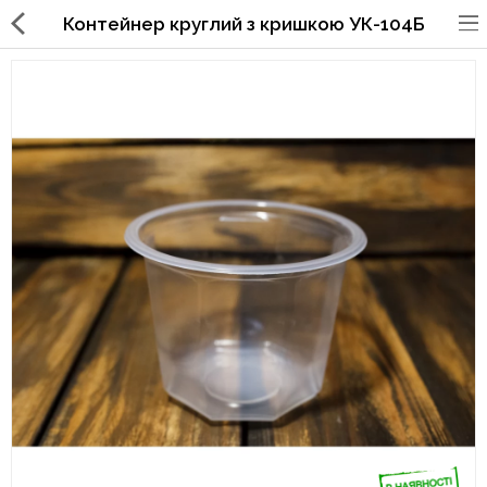
Контейнер круглий з кришкою УК-104Б
Упаковка для фаст фуда, піцерій,
ресторанів
Склянки, кришки, тримачі,
трубочки
Упаковка для суші
Паперові пакети та куточки
Картонні коробки
Коробки для кондитерських
виробів