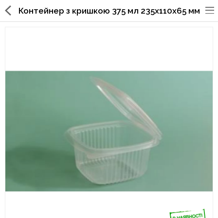
Контейнер з кришкою 375 мл 235х110х65 мм
Упаковка для фаст фуда, піцерій,
ресторанів
Склянки, кришки, тримачі,
трубочки
Упаковка для суші
Паперові пакети та куточки
Картонні коробки
Коробки для кондитерських
виробів