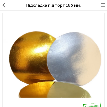
Підкладка під торт 160 мм.
Упаковка для фаст фуда, піцерій,
ресторанів
Склянки, кришки, тримачі,
трубочки
Упаковка для суші
Паперові пакети та куточки
Картонні коробки
Коробки для кондитерських
виробів