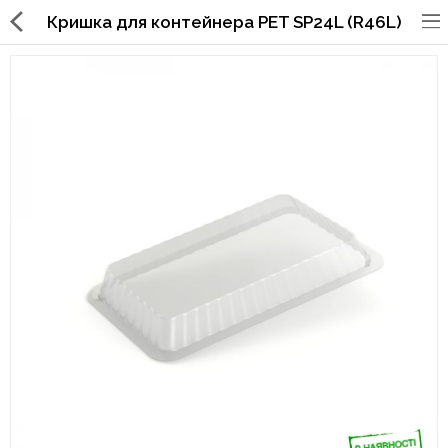
Кришка для контейнера PET SP24L (R46L)
Упаковка для фаст фуда, піцерій,
ресторанів
Склянки, кришки, тримачі,
трубочки
Упаковка для суші
Паперові пакети та куточки
Картонні коробки
Коробки для кондитерських
виробів