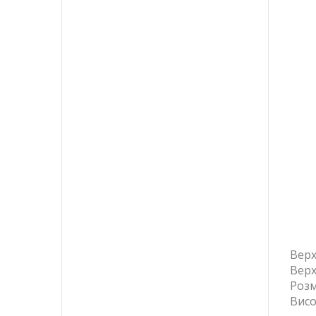
Верх
Верх
Розм
Висо