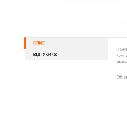
ОПИС
Однор
ВІДГУКИ (0)
компа
можна
Об'є