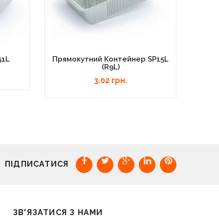
51L
Прямокутний Контейнер SP15L
Прям
(R9L)
3.02 грн.
ПІДПИСАТИСЯ
ЗВ'ЯЗАТИСЯ З НАМИ