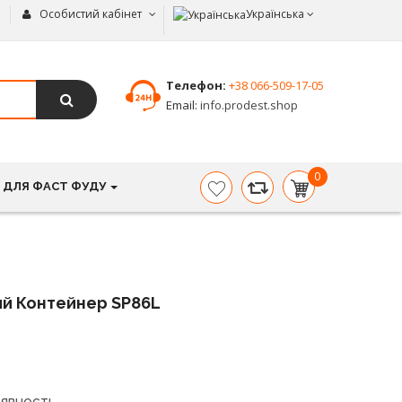
Особистий кабінет
Українська
Телефон:
+38 066-509-17-05
Email:
info.prodest.shop
0
 ДЛЯ ФАСТ ФУДУ
item(s)
-
0.00
грн.
й Контейнер SP86L