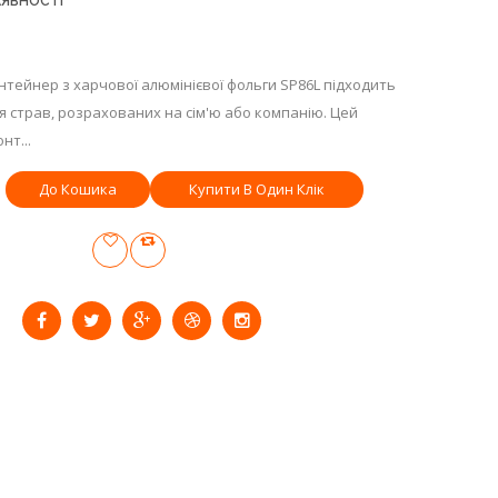
АЯВНОСТІ
тейнер з харчової алюмінієвої фольги SP86L підходить
я страв, розрахованих на сім'ю або компанію. Цей
нт...
Купити В Один Клік