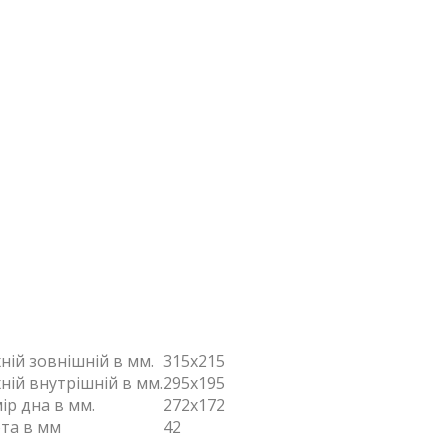
ній зовнішній в мм.
315х215
ній внутрішній в мм.
295х195
ір дна в мм.
272х172
та в мм
42