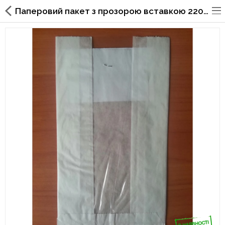
Паперовий пакет з прозорою вставкою 220х120х50/40 мм 56
Упаковка для фаст фуда, піцерій,
ресторанів
Склянки, кришки, тримачі,
трубочки
Упаковка для суші
Паперові пакети та куточки
Картонні коробки
Коробки для кондитерських
виробів