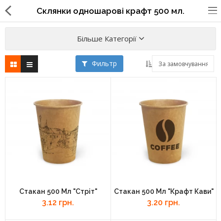
Склянки одношарові крафт 500 мл.
Більше Категорії
Фильтр
Упаковка для фаст фуда, піцерій,
ресторанів
Склянки, кришки, тримачі,
трубочки
Упаковка для суші
Паперові пакети та куточки
Картонні коробки
Стакан 500 Мл "Стріт"
Стакан 500 Мл "Крафт Кави"
Коробки для кондитерських
3.12 грн.
3.20 грн.
виробів