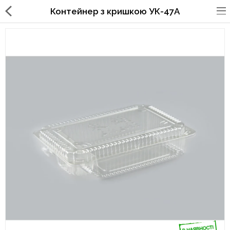
Контейнер з кришкою УК-47А
Упаковка для фаст
фуда,пиццерий,ресторанов
Стаканы, крышки, держатели,
трубочки
Упаковка для суши
Бумажные пакеты и уголки
Картонные коробки
Коробки для кондитерских
изделий