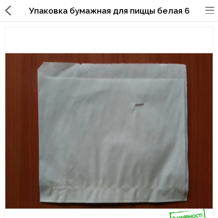
Упаковка бумажная для пиццы белая 6
Упаковка для фаст
фуда,пиццерий,ресторанов
Стаканы, крышки, держатели,
трубочки
Упаковка для суши
Бумажные пакеты и уголки
Картонные коробки
Коробки для кондитерских
изделий