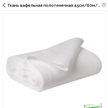
Ткань вафельная полотенечная 45см/60м/145 гр
Упаковка для фаст
фуда,пиццерий,ресторанов
Стаканы, крышки, держатели,
трубочки
Упаковка для суши
Бумажные пакеты и уголки
Картонные коробки
Коробки для кондитерских
изделий