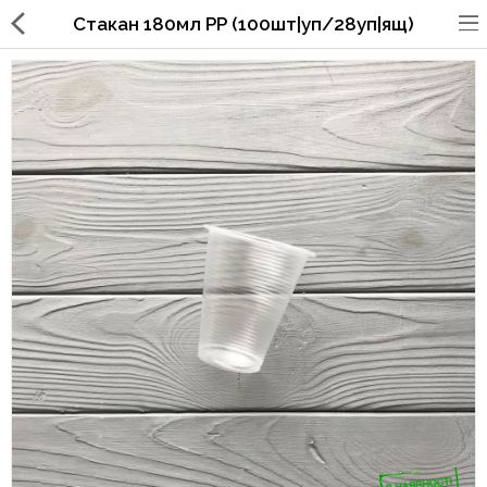
Стакан 180мл PP (100шт|уп/28уп|ящ)
Упаковка для фаст
фуда,пиццерий,ресторанов
Стаканы, крышки, держатели,
трубочки
Упаковка для суши
Бумажные пакеты и уголки
Картонные коробки
Коробки для кондитерских
изделий