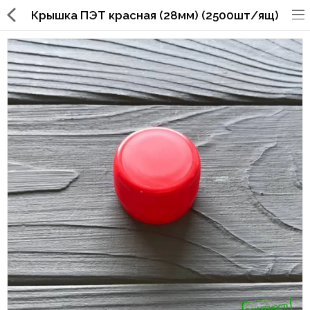
Крышка ПЭТ красная (28мм) (2500шт/ящ)
Упаковка для фаст
фуда,пиццерий,ресторанов
Стаканы, крышки, держатели,
трубочки
Упаковка для суши
Бумажные пакеты и уголки
Картонные коробки
Коробки для кондитерских
изделий