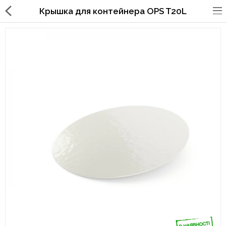
Крышка для контейнера OPS T20L
Упаковка для фаст
фуда,пиццерий,ресторанов
Стаканы, крышки, держатели,
трубочки
Упаковка для суши
Бумажные пакеты и уголки
Картонные коробки
Коробки для кондитерских
изделий