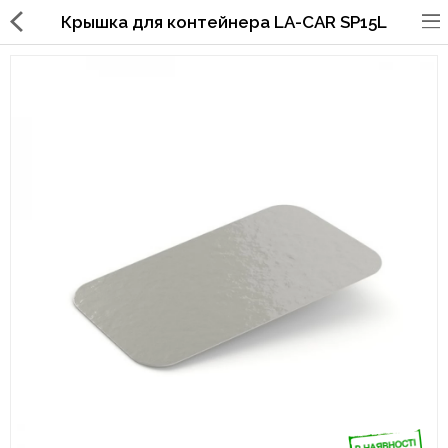
Крышка для контейнера LA-CAR SP15L
Упаковка для фаст
фуда,пиццерий,ресторанов
Стаканы, крышки, держатели,
трубочки
Упаковка для суши
Бумажные пакеты и уголки
Картонные коробки
Коробки для кондитерских
изделий