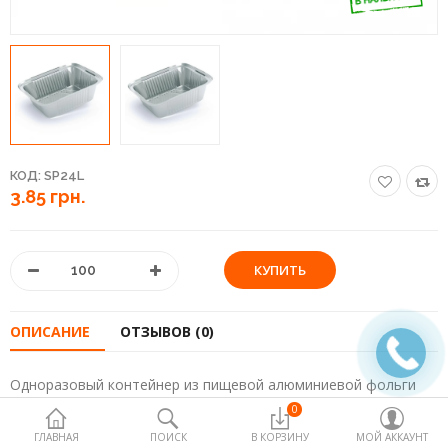
КОД:
SP24L
3.85 грн.
ОПИСАНИЕ
ОТЗЫВОВ (0)
Одноразовый контейнер из пищевой алюминиевой фольги
SP24L, пожалуй, один из самых востребованных. В нем
0
удобно выпекать небольшие порции кондитерских изделий,
ГЛАВНАЯ
ПОИСК
В КОРЗИНУ
МОЙ АККАУНТ