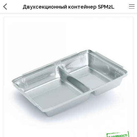
Двухсекционный контейнер SPM2L
Упаковка для фаст
фуда,пиццерий,ресторанов
Стаканы, крышки, держатели,
трубочки
Упаковка для суши
Бумажные пакеты и уголки
Картонные коробки
Коробки для кондитерских
изделий