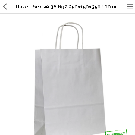
Пакет белый 36.692 250х150х350 100 шт
Упаковка для фаст
фуда,пиццерий,ресторанов
Стаканы, крышки, держатели,
трубочки
Упаковка для суши
Бумажные пакеты и уголки
Картонные коробки
Коробки для кондитерских
изделий