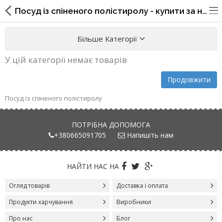
Посуд із спіненого полістиролу - купити за низькою ціною в інтернет-магазині Prodest Shop
Більше Категорії
У цій категорії немає товарів
Упаковка для фаст фуда, піцерій,
Продовжити
ресторанів
Посуд із спіненого полістиролу
Склянки, кришки, тримачі,
трубочки
ПОТРІБНА ДОПОМОГА
+380665091705
Напишіть нам
Упаковка для суші
Паперові пакети та куточки
НАЙТИ НАС НА
Картонні коробки
Огляд товарів
Доставка і оплата
Продукти харчування
Виробники
Коробки для кондитерських
виробів
Про нас
Блог