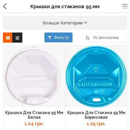
Крышки для стаканов 95 мм
Больше Категории
Фильтр
Упаковка для фаст
фуда,пиццерий,ресторанов
Стаканы, крышки, держатели,
трубочки
Упаковка для суши
Бумажные пакеты и уголки
Картонные коробки
Крышка Для Стакана 95 Мм
Крышка Для Стакана 95 Мм
Белая
Бирюзовая
Коробки для кондитерских
1.04 грн.
1.05 грн.
изделий