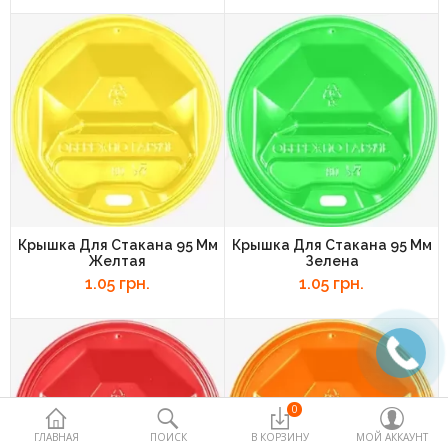
Пакеты полиэтиленовые и
термопакеты
Палочки и добавки для сладкой
ваты
Пищевые контейнеры
Посуда одноразовая
Продукты медицинского и
Крышка Для Стакана 95 Мм
Крышка Для Стакана 95 Мм
немедицинского назначения
Желтая
Зелена
1.05 грн.
1.05 грн.
Продукты питания для horeca
Товары для дома
Упаковка ,стаканы и сырье для
попкорна
0
ГЛАВНАЯ
ПОИСК
В КОРЗИНУ
МОЙ АККАУНТ
Упаковочное оборудование