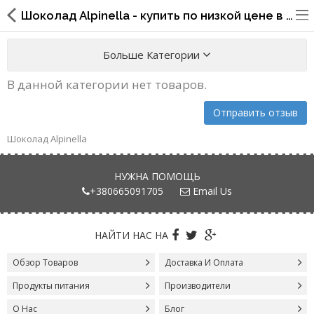
Шоколад Alpinella - купить по низкой цене в интернет-магазине Prodest Shop
Больше Категории
В данной категории нет товаров.
Упаковка для фаст
Отправить отзыв
фуда,пиццерий,ресторанов
Шоколад Alpinella
Стаканы, крышки, держатели,
трубочки
НУЖНА ПОМОЩЬ
+380665091705
Email Us
Упаковка для суши
Бумажные пакеты и уголки
НАЙТИ НАС НА
Картонные коробки
Обзор Товаров
Доставка И Оплата
Продукты питания
Производители
Коробки для кондитерских
изделий
О Нас
Блог