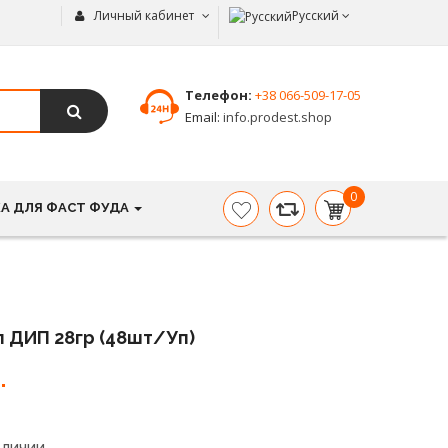
Личный кабинет
Русский
Телефон:
+38 066-509-17-05
Email:
info.prodest.shop
0
А ДЛЯ ФАСТ ФУДА
item(s)
-
0.00
грн.
п ДИП 28гр (48шт/уп)
.