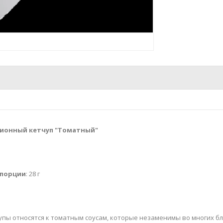
ионный кетчуп "Томатный"
порции
: 28 г
пы относятся к томатным соусам, которые незаменимы во многих б