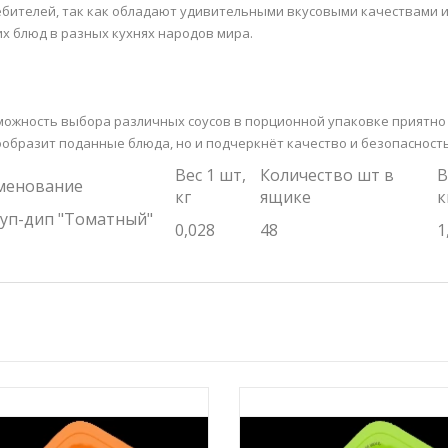
бителей, так как обладают удивительными вкусовыми качествами и
х блюд в разных кухнях народов мира.
жность выбора различных соусов в порционной упаковке приятно у
образит поданные блюда, но и подчеркнёт качество и безопасност
Вес 1 шт,
Количество шт в
В
менование
кг
ящике
к
уп-дип "Томатный"
0,028
48
1