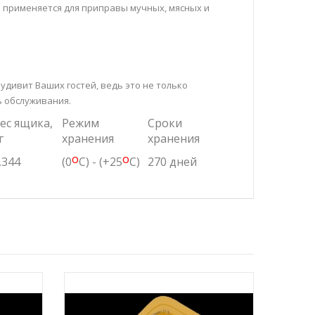
 применяется для приправы мучных, мясных и
дивит Ваших гостей, ведь это не только
ь обслуживания.
ес ящика,
Режим
Сроки
г
хранения
хранения
o
o
,344
(0
C) - (+25
C)
270 дней