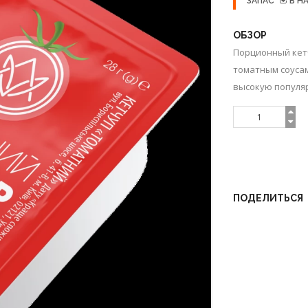
ЗАПАС
В Н
ОБЗОР
Порционный кетч
томатным соуса
высокую популяр
ПОДЕЛИТЬСЯ