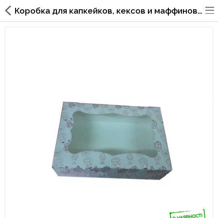
Коробка для капкейков, кексов и маффинов 1 шт 330х255х110 (с принтом)
Упаковка для фаст
фуда,пиццерий,ресторанов
Стаканы, крышки, держатели,
трубочки
Упаковка для суши
Бумажные пакеты и уголки
Картонные коробки
Коробки для кондитерских
изделий