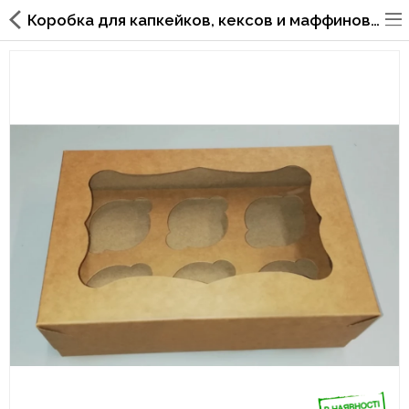
Коробка для капкейков, кексов и маффинов 6 шт 250*170*80 мм. (с окошком) бурая.
Упаковка для фаст
фуда,пиццерий,ресторанов
Стаканы, крышки, держатели,
трубочки
Упаковка для суши
Бумажные пакеты и уголки
Картонные коробки
Коробки для кондитерских
изделий