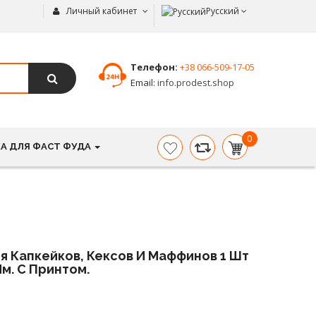
Личный кабинет
Русский
Телефон:
+38 066-509-17-05
Email:
info.prodest.shop
0
А ДЛЯ ФАСТ ФУДА
item(s)
-
0.00
грн.
я Капкейков, Кексов И Маффинов 1 Шт
м. С Принтом.