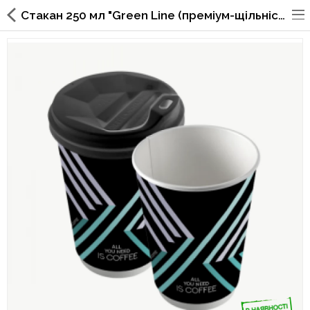
Стакан 250 мл "Green Line (преміум-щільність)
Упаковка для фаст
фуда,пиццерий,ресторанов
Стаканы, крышки, держатели,
трубочки
Упаковка для суши
Бумажные пакеты и уголки
Картонные коробки
Коробки для кондитерских
изделий