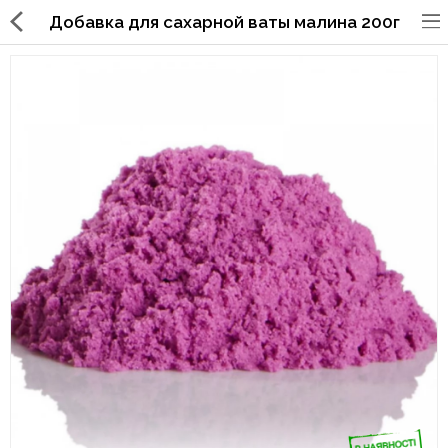
Добавка для сахарной ваты малина 200г
Упаковка для фаст
фуда,пиццерий,ресторанов
Стаканы, крышки, держатели,
трубочки
Упаковка для суши
Бумажные пакеты и уголки
Картонные коробки
Коробки для кондитерских
изделий