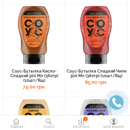
Пакеты полиэтиленовые и
термопакеты
Палочки и добавки для сладкой
ваты
Пищевые контейнеры
Посуда одноразовая
Продукты медицинского и
Соус-Бутылка Кисло-
Соус-Бутылка Сладкий Чили
немедицинского назначения
Сладкий 300 Мл (360гр)
300 Мл (360гр) (10шт/ящ)
(10шт/ящ)
85.00 грн.
Продукты питания для horeca
79.00 грн.
Товары для дома
Упаковка ,стаканы и сырье для
попкорна
0
ГЛАВНАЯ
ПОИСК
В КОРЗИНУ
МОЙ АККАУНТ
Упаковочное оборудование