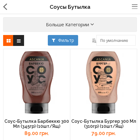
Соусы Бутылка
Больше Категории
Фильтр
Упаковка для фаст
фуда,пиццерий,ресторанов
Стаканы, крышки, держатели,
трубочки
Упаковка для суши
Бумажные пакеты и уголки
Картонные коробки
Соус-Бутылка Барбеккю 300
Соус-Бутылка Бургер 300 Мл
Мл (345гр) (10шт/ящ)
(310гр) (10шт/ящ)
Коробки для кондитерских
89.00 грн.
79.00 грн.
изделий