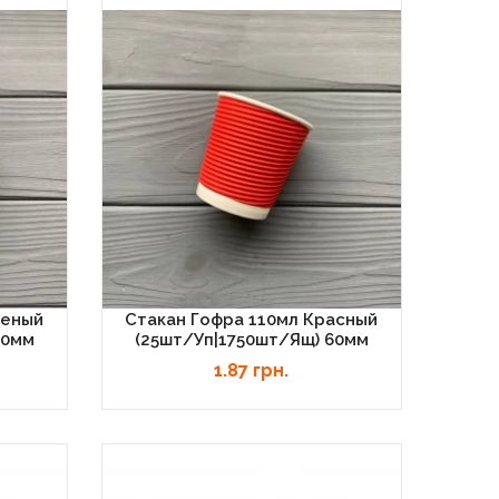
леный
Стакан Гофра 110мл Красный
60мм
(25шт/уп|1750шт/ящ) 60мм
1.87 грн.