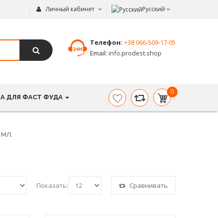
Личный кабинет
Русский
Телефон:
+38 066-509-17-05
Email:
info.prodest.shop
0
А ДЛЯ ФАСТ ФУДА
item(s)
-
0.00
грн.
 МЛ.
Показать:
Сравнивать