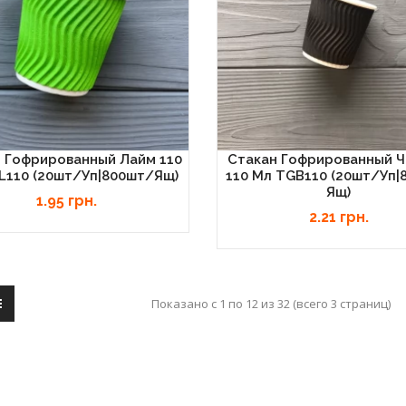
 Гофрированный Лайм 110
Стакан Гофрированный 
L110 (20шт/уп|800шт/ящ)
110 Мл TGB110 (20шт/уп|
Ящ)
1.95 грн.
2.21 грн.
Показано с 1 по 12 из 32 (всего 3 страниц)