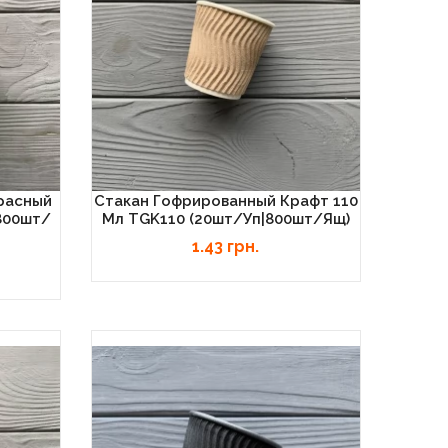
расный
Стакан Гофрированный Крафт 110
800шт/
Мл TGK110 (20шт/уп|800шт/ящ)
1.43 грн.