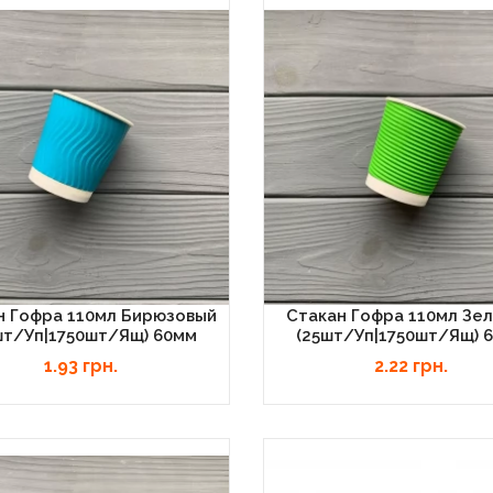
н Гофра 110мл Бирюзовый
Стакан Гофра 110мл Зе
шт/уп|1750шт/ящ) 60мм
(25шт/уп|1750шт/ящ) 
1.93 грн.
2.22 грн.