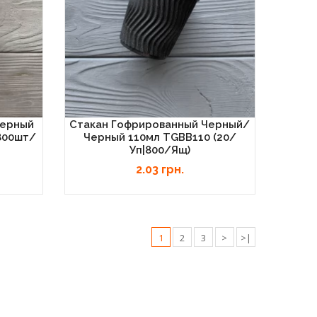
Черный
Стакан Гофрированный Черный/
800шт/
Черный 110мл TGBB110 (20/
Уп|800/ящ)
2.03 грн.
1
2
3
>
>|