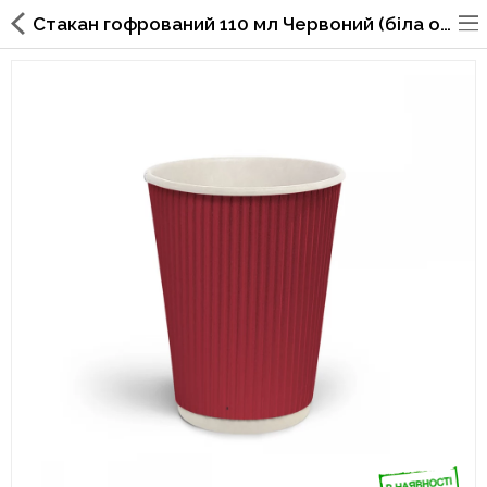
Стакан гофрований 110 мл Червоний (біла основа)
Упаковка для фаст фуда, піцерій,
ресторанів
Склянки, кришки, тримачі,
трубочки
Упаковка для суші
Паперові пакети та куточки
Картонні коробки
Коробки для кондитерських
виробів