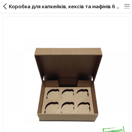
Коробка для капкейків, кексів та мафінів 6 шт 247*170*80 (Крафт)
Упаковка для фаст фуда, піцерій,
ресторанів
Склянки, кришки, тримачі,
трубочки
Упаковка для суші
Паперові пакети та куточки
Картонні коробки
Коробки для кондитерських
виробів