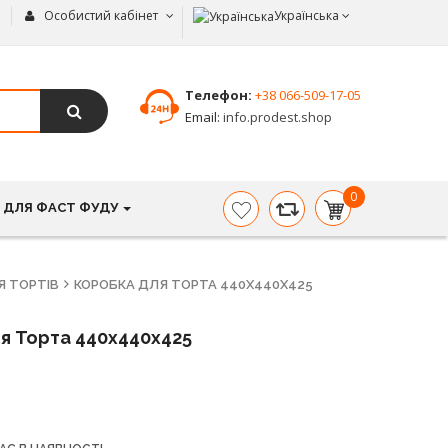
Особистий кабінет
Українська
Телефон:
+38 066-509-17-05
Email:
info.prodest.shop
0
 ДЛЯ ФАСТ ФУДУ
item(s)
-
0.00
грн.
Я ТОРТІВ
КОРОБКА ДЛЯ ТОРТА 440Х440Х425
я Торта 440х440х425