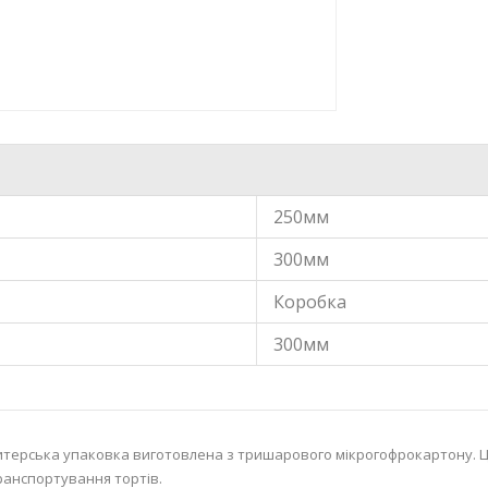
250мм
300мм
Коробка
300мм
терська упаковка виготовлена з тришарового мікрогофрокартону. Ц
ранспортування тортів.