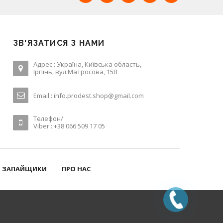
ЗВ'ЯЗАТИСЯ З НАМИ
Адрес : Україна, Київська область,
Ірпінь, вул.Матросова, 15В
Email :
info.prodest.shop@gmail.com
Телефон/
Viber : +38 066 509 17 05
ЗАПАЙЩИКИ
ПРО НАС