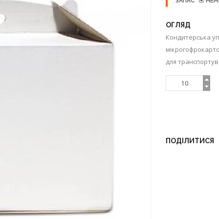
ЗАПАС
НЕМ
ОГЛЯД
Кондитерська у
мікрогофрокарто
для транспортува
ПОДІЛИТИСЯ