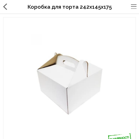
Коробка для торта 242х145х175
Упаковка для фаст фуда, піцерій,
ресторанів
Склянки, кришки, тримачі,
трубочки
Упаковка для суші
Паперові пакети та куточки
Картонні коробки
Коробки для кондитерських
виробів