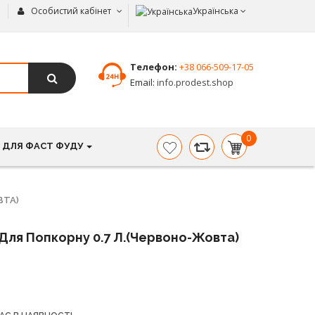
Особистий кабінет
Українська
Телефон:
+38 066-509-17-05
Email:
info.prodest.shop
0
 ДЛЯ ФАСТ ФУДУ
item(s)
-
0.00
грн.
ВТА)
Для Попкорну 0.7 Л.(червоно-Жовта)