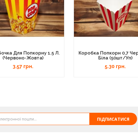
очка Для Попкорну 1.5 Л.
Коробка Попкорн 0,7 Че
(червоно-Жовта)
Біла (50шт/уп)
3.57 грн.
5.30 грн.
ПІДПИСАТИСЯ