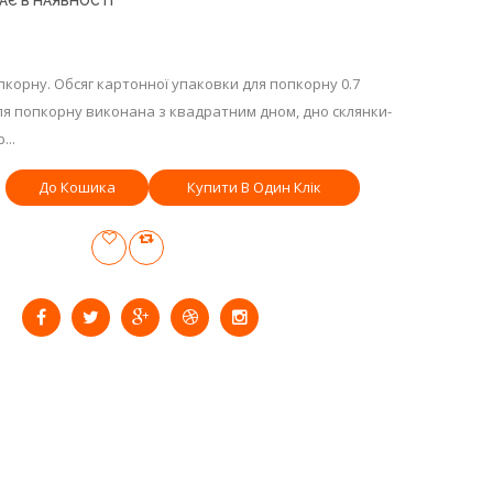
АЄ В НАЯВНОСТІ
корну. Обсяг картонної упаковки для попкорну 0.7
для попкорну виконана з квадратним дном, дно склянки-
...
Купити В Один Клік